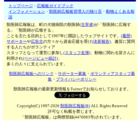
トップページ
・
広報板ガイドブック
インフォメーション
・
獣医師広報板管理人の独り言
・
動物よくある相
談
獣医師広報板は、町の犬猫病院の獣医師
(主宰者)
が「獣医師に広報す
る」「獣医師が広報する」
ことを主たる目的として1997年に開設したウェブサイトです。
(履歴)
サポーター
や
広告主
の方々から資金応援を受け
(決算報告)
、趣旨に賛同
する人たちがボランティア
スタッフとなって運営に参加し
(スタッフ名簿)
、動物に関わる皆さんに
利用され
(ページビュー統計)
、
多くの人々に支えられています。
獣医師広報板へのリンク
・
サポーター募集
・
ボランティアスタッフ募
集
・
プライバシーポリシー
獣医師広報板の最新更新情報をTwitterでお知らせしております。
Copyright(C) 1997-2026
獣医師広報板(R)
ALL Rights Reserved
許可なく転載を禁じます。
「獣医師広報板」は商標登録(4476083号)されています。