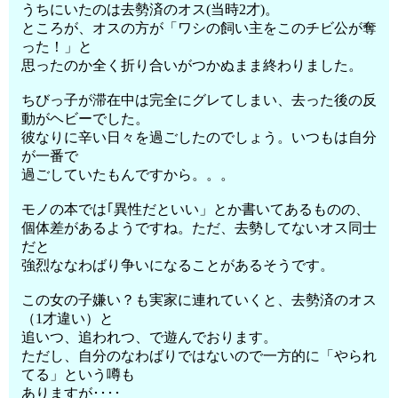
うちにいたのは去勢済のオス(当時2才)。
ところが、オスの方が「ワシの飼い主をこのチビ公が奪
った！」と
思ったのか全く折り合いがつかぬまま終わりました。
ちびっ子が滞在中は完全にグレてしまい、去った後の反
動がヘビーでした。
彼なりに辛い日々を過ごしたのでしょう。いつもは自分
が一番で
過ごしていたもんですから。。。
モノの本では｢異性だといい」とか書いてあるものの、
個体差があるようですね。ただ、去勢してないオス同士
だと
強烈ななわばり争いになることがあるそうです。
この女の子嫌い？も実家に連れていくと、去勢済のオス
（1才違い）と
追いつ、追われつ、で遊んでおります。
ただし、自分のなわばりではないので一方的に「やられ
てる」という噂も
ありますが････