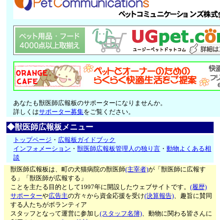
あなたも獣医師広報板のサポーターになりませんか。
詳しくは
サポーター募集
をご覧ください。
◆獣医師広報板メニュー
トップページ
・
広報板ガイドブック
インフォメーション
・
獣医師広報板管理人の独り言
・
動物よくある相
談
獣医師広報板は、町の犬猫病院の獣医師
(主宰者)
が「獣医師に広報す
る」「獣医師が広報する」
ことを主たる目的として1997年に開設したウェブサイトです。
(履歴)
サポーター
や
広告主
の方々から資金応援を受け
(決算報告)
、趣旨に賛同
する人たちがボランティア
スタッフとなって運営に参加し
(スタッフ名簿)
、動物に関わる皆さんに