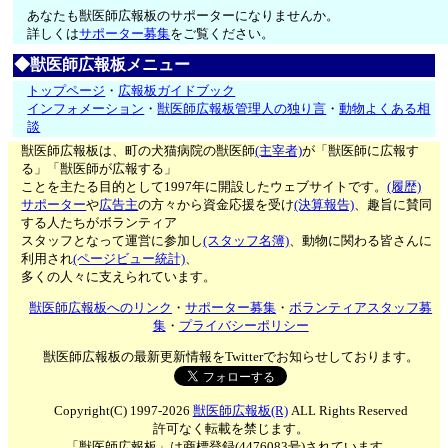
あなたも獣医師広報板のサポーターになりませんか。
詳しくは
サポーター募集
をご覧ください。
◆獣医師広報板メニュー
トップページ
・
広報板ガイドブック
インフォメーション
・
獣医師広報板管理人の独り言
・
動物よくある相
談
獣医師広報板は、町の犬猫病院の獣医師
(主宰者)
が「獣医師に広報す
る」「獣医師が広報する」
ことを主たる目的として1997年に開設したウェブサイトです。
(履歴)
サポーター
や
広告主
の方々から資金応援を受け
(決算報告)
、趣旨に賛同
する人たちがボランティア
スタッフとなって運営に参加し
(スタッフ名簿)
、動物に関わる皆さんに
利用され
(ページビュー統計)
、
多くの人々に支えられています。
獣医師広報板へのリンク
・
サポーター募集
・
ボランティアスタッフ募
集
・
プライバシーポリシー
獣医師広報板の最新更新情報をTwitterでお知らせしております。
Copyright(C) 1997-2026
獣医師広報板(R)
ALL Rights Reserved
許可なく転載を禁じます。
「獣医師広報板」は商標登録(4476083号)されています。