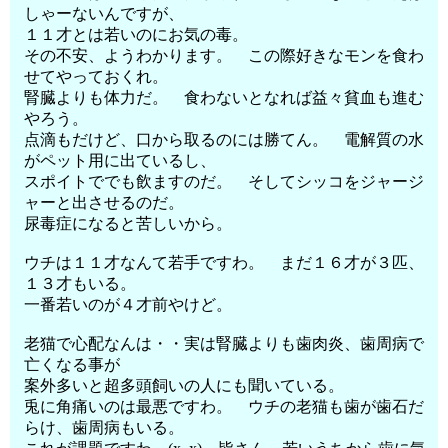
しゃーないんですが、
１１才とは若いのにお気の毒。
その不安、ようわかります。 この際好きなモンを食わ
せてやっておくれ。
腎臓よりも体力だ。 食わないとなれば益々貧血も進む
やろう。
点滴もだけど、口から取るのには勝てん。 電解質の水
がペット用に出ているし、
スポイトででも飲ますのだ。 そしてシッコをジャージ
ャーと出させるのだ。
尿毒症になると苦しいから。
ウチは１１才なんて若手ですわ。 まだ１６才が３匹、
１３才もいる。
一番若いのが４才前やけど。
老猫で心配なんは・・実は腎臓よりも歯肉炎、歯周病で
亡くなる事が
案外多いと超多頭飼いの人にも聞いている。
兎に角痛いのは最悪ですわ。 ウチの老猫も歯が歯石だ
らけ、歯周病もいる。