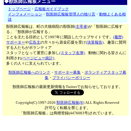
◆獣医師広報板メニュー
トップページ
・
広報板ガイドブック
インフォメーション
・
獣医師広報板管理人の独り言
・
動物よくある相
談
獣医師広報板は、町の犬猫病院の獣医師
(主宰者)
が「獣医師に広報す
る」「獣医師が広報する」
ことを主たる目的として1997年に開設したウェブサイトです。
(履歴)
サポーター
や
広告主
の方々から資金応援を受け
(決算報告)
、趣旨に賛同
する人たちがボランティア
スタッフとなって運営に参加し
(スタッフ名簿)
、動物に関わる皆さんに
利用され
(ページビュー統計)
、
多くの人々に支えられています。
獣医師広報板へのリンク
・
サポーター募集
・
ボランティアスタッフ募
集
・
プライバシーポリシー
獣医師広報板の最新更新情報をTwitterでお知らせしております。
Copyright(C) 1997-2026
獣医師広報板(R)
ALL Rights Reserved
許可なく転載を禁じます。
「獣医師広報板」は商標登録(4476083号)されています。