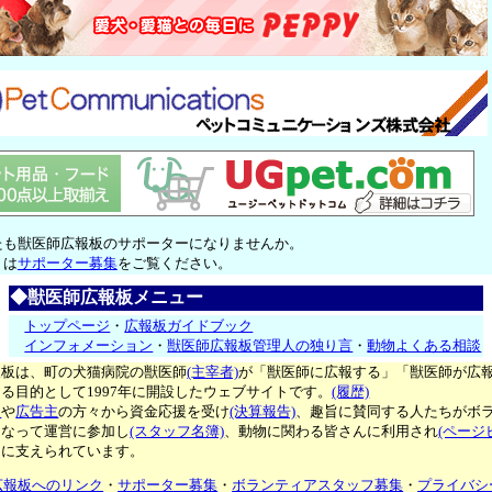
たも獣医師広報板のサポーターになりませんか。
くは
サポーター募集
をご覧ください。
◆獣医師広報板メニュー
トップページ
・
広報板ガイドブック
インフォメーション
・
獣医師広報板管理人の独り言
・
動物よくある相談
報板は、町の犬猫病院の獣医師
(主宰者)
が「獣医師に広報する」「獣医師が広
る目的として1997年に開設したウェブサイトです。
(履歴)
ー
や
広告主
の方々から資金応援を受け
(決算報告)
、趣旨に賛同する人たちがボ
となって運営に参加し
(スタッフ名簿)
、動物に関わる皆さんに利用され
(ページ
々に支えられています。
広報板へのリンク
・
サポーター募集
・
ボランティアスタッフ募集
・
プライバシ