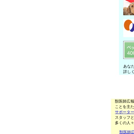
あな
詳し
獣医師広
ことを主た
サポータ
スタッフ
多くの人
獣医師