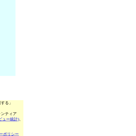
報する」
ランティア
ビュー統計)
、
ーポリシー