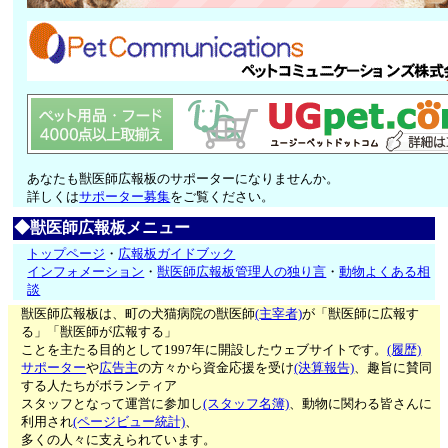
あなたも獣医師広報板のサポーターになりませんか。
詳しくは
サポーター募集
をご覧ください。
◆獣医師広報板メニュー
トップページ
・
広報板ガイドブック
インフォメーション
・
獣医師広報板管理人の独り言
・
動物よくある相
談
獣医師広報板は、町の犬猫病院の獣医師
(主宰者)
が「獣医師に広報す
る」「獣医師が広報する」
ことを主たる目的として1997年に開設したウェブサイトです。
(履歴)
サポーター
や
広告主
の方々から資金応援を受け
(決算報告)
、趣旨に賛同
する人たちがボランティア
スタッフとなって運営に参加し
(スタッフ名簿)
、動物に関わる皆さんに
利用され
(ページビュー統計)
、
多くの人々に支えられています。