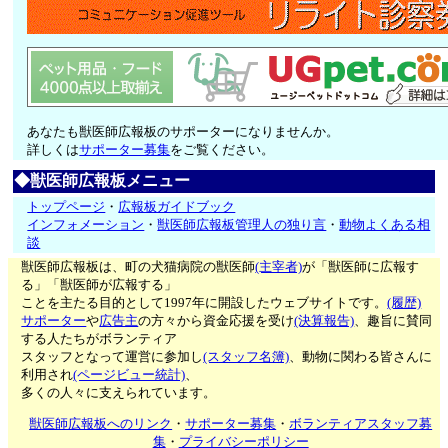
あなたも獣医師広報板のサポーターになりませんか。
詳しくは
サポーター募集
をご覧ください。
◆獣医師広報板メニュー
トップページ
・
広報板ガイドブック
インフォメーション
・
獣医師広報板管理人の独り言
・
動物よくある相
談
獣医師広報板は、町の犬猫病院の獣医師
(主宰者)
が「獣医師に広報す
る」「獣医師が広報する」
ことを主たる目的として1997年に開設したウェブサイトです。
(履歴)
サポーター
や
広告主
の方々から資金応援を受け
(決算報告)
、趣旨に賛同
する人たちがボランティア
スタッフとなって運営に参加し
(スタッフ名簿)
、動物に関わる皆さんに
利用され
(ページビュー統計)
、
多くの人々に支えられています。
獣医師広報板へのリンク
・
サポーター募集
・
ボランティアスタッフ募
集
・
プライバシーポリシー