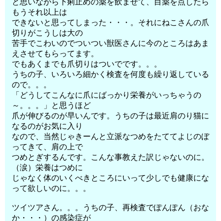
と思いながら下痢止めの薬を飲ませて、目薬を点したら
もうそれ以上は
できないと思ってしまった・・・。それにねこさんの爪
切りがこうしは大の
苦手でこわいのでついつい獣医さんに今のところはあま
えさせてもらってます。
でもあくまでも爪切りはついでです。。。
うちの子、いろいろ細かく検査を何度も繰り返している
ので。。。
「どうしてこんなに爪にばっかり栄養がいっちゃうの
～。。。」と思うほど
爪が伸びるのが早いんです。うちの子は最近肩のり猫に
なるのがお気に入り
なので、当然じゃきーんと立派なつめをたててよじのぼ
ってきて、肩の上で
つめとぎするんです。こんな事教えた訳じゃないのに。
（涙）栄養はつめに
じゃなく体のいくべきところにいって少しでも健康にな
って欲しいのに。。。
ツイツアさん。。。うちの子、再検査でぽんぽん（おな
か・・・）の感染症が