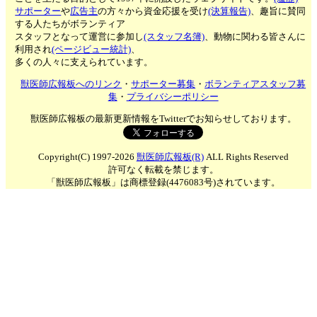
サポーター
や
広告主
の方々から資金応援を受け
(決算報告)
、趣旨に賛同
する人たちがボランティア
スタッフとなって運営に参加し
(スタッフ名簿)
、動物に関わる皆さんに
利用され
(ページビュー統計)
、
多くの人々に支えられています。
獣医師広報板へのリンク
・
サポーター募集
・
ボランティアスタッフ募
集
・
プライバシーポリシー
獣医師広報板の最新更新情報をTwitterでお知らせしております。
Copyright(C) 1997-2026
獣医師広報板(R)
ALL Rights Reserved
許可なく転載を禁じます。
「獣医師広報板」は商標登録(4476083号)されています。