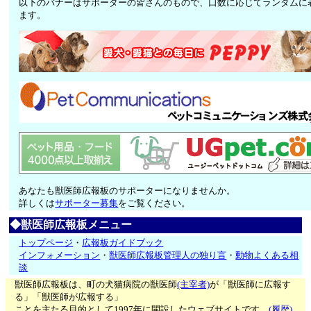
以下のバナーはサポーターの皆さんのもので、口数に応じてランダムに
ます。
あなたも獣医師広報板のサポーターになりませんか。
詳しくは
サポーター募集
をご覧ください。
◆獣医師広報板メニュー
トップページ
・
広報板ガイドブック
インフォメーション
・
獣医師広報板管理人の独り言
・
動物よくある相
談
獣医師広報板は、町の犬猫病院の獣医師
(主宰者)
が「獣医師に広報す
る」「獣医師が広報する」
ことを主たる目的として1997年に開設したウェブサイトです。
(履歴)