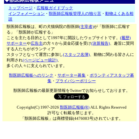
トップページ
・
広報板ガイドブック
インフォメーション
・
獣医師広報板管理人の独り言
・
動物よくある相
談
獣医師広報板は、町の犬猫病院の獣医師
(主宰者)
が「獣医師に広報す
る」「獣医師が広報する」
ことを主たる目的として1997年に開設したウェブサイトです。
(履歴)
サポーター
や
広告主
の方々から資金応援を受け
(決算報告)
、趣旨に賛同
する人たちがボランティア
スタッフとなって運営に参加し
(スタッフ名簿)
、動物に関わる皆さんに
利用され
(ページビュー統計)
、
多くの人々に支えられています。
獣医師広報板へのリンク
・
サポーター募集
・
ボランティアスタッフ募
集
・
プライバシーポリシー
獣医師広報板の最新更新情報をTwitterでお知らせしております。
Copyright(C) 1997-2026
獣医師広報板(R)
ALL Rights Reserved
許可なく転載を禁じます。
「獣医師広報板」は商標登録(4476083号)されています。