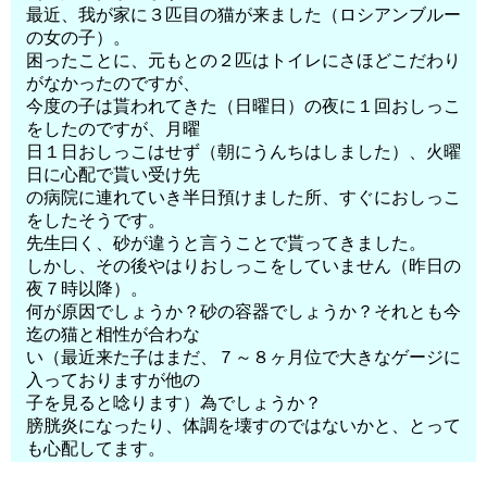
最近、我が家に３匹目の猫が来ました（ロシアンブルー
の女の子）。
困ったことに、元もとの２匹はトイレにさほどこだわり
がなかったのですが、
今度の子は貰われてきた（日曜日）の夜に１回おしっこ
をしたのですが、月曜
日１日おしっこはせず（朝にうんちはしました）、火曜
日に心配で貰い受け先
の病院に連れていき半日預けました所、すぐにおしっこ
をしたそうです。
先生曰く、砂が違うと言うことで貰ってきました。
しかし、その後やはりおしっこをしていません（昨日の
夜７時以降）。
何が原因でしょうか？砂の容器でしょうか？それとも今
迄の猫と相性が合わな
い（最近来た子はまだ、７～８ヶ月位で大きなゲージに
入っておりますが他の
子を見ると唸ります）為でしょうか？
膀胱炎になったり、体調を壊すのではないかと、とって
も心配してます。