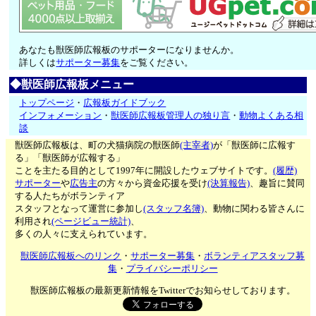
あなたも獣医師広報板のサポーターになりませんか。
詳しくは
サポーター募集
をご覧ください。
◆獣医師広報板メニュー
トップページ
・
広報板ガイドブック
インフォメーション
・
獣医師広報板管理人の独り言
・
動物よくある相
談
獣医師広報板は、町の犬猫病院の獣医師
(主宰者)
が「獣医師に広報す
る」「獣医師が広報する」
ことを主たる目的として1997年に開設したウェブサイトです。
(履歴)
サポーター
や
広告主
の方々から資金応援を受け
(決算報告)
、趣旨に賛同
する人たちがボランティア
スタッフとなって運営に参加し
(スタッフ名簿)
、動物に関わる皆さんに
利用され
(ページビュー統計)
、
多くの人々に支えられています。
獣医師広報板へのリンク
・
サポーター募集
・
ボランティアスタッフ募
集
・
プライバシーポリシー
獣医師広報板の最新更新情報をTwitterでお知らせしております。