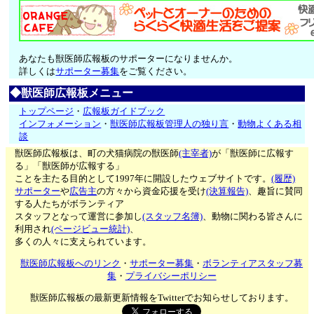
あなたも獣医師広報板のサポーターになりませんか。
詳しくは
サポーター募集
をご覧ください。
◆獣医師広報板メニュー
トップページ
・
広報板ガイドブック
インフォメーション
・
獣医師広報板管理人の独り言
・
動物よくある相
談
獣医師広報板は、町の犬猫病院の獣医師
(主宰者)
が「獣医師に広報す
る」「獣医師が広報する」
ことを主たる目的として1997年に開設したウェブサイトです。
(履歴)
サポーター
や
広告主
の方々から資金応援を受け
(決算報告)
、趣旨に賛同
する人たちがボランティア
スタッフとなって運営に参加し
(スタッフ名簿)
、動物に関わる皆さんに
利用され
(ページビュー統計)
、
多くの人々に支えられています。
獣医師広報板へのリンク
・
サポーター募集
・
ボランティアスタッフ募
集
・
プライバシーポリシー
獣医師広報板の最新更新情報をTwitterでお知らせしております。