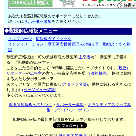
あなたも獣医師広報板のサポーターになりませんか。
詳しくは
サポーター募集
をご覧ください。
◆獣医師広報板メニュー
トップページ
・
広報板ガイドブック
インフォメーション
・
獣医師広報板管理人の独り言
・
動物よくある相
談
獣医師広報板は、町の犬猫病院の獣医師
(主宰者)
が「獣医師に広報す
る」「獣医師が広報する」
ことを主たる目的として1997年に開設したウェブサイトです。
(履歴)
サポーター
や
広告主
の方々から資金応援を受け
(決算報告)
、趣旨に賛同
する人たちがボランティア
スタッフとなって運営に参加し
(スタッフ名簿)
、動物に関わる皆さんに
利用され
(ページビュー統計)
、
多くの人々に支えられています。
獣医師広報板へのリンク
・
サポーター募集
・
ボランティアスタッフ募
集
・
プライバシーポリシー
獣医師広報板の最新更新情報をTwitterでお知らせしております。
Copyright(C) 1997-2026
獣医師広報板(R)
ALL Rights Reserved