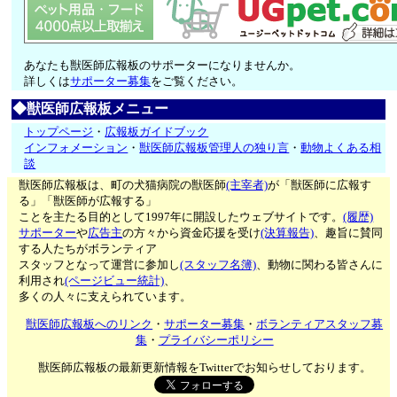
あなたも獣医師広報板のサポーターになりませんか。
詳しくは
サポーター募集
をご覧ください。
◆獣医師広報板メニュー
トップページ
・
広報板ガイドブック
インフォメーション
・
獣医師広報板管理人の独り言
・
動物よくある相
談
獣医師広報板は、町の犬猫病院の獣医師
(主宰者)
が「獣医師に広報す
る」「獣医師が広報する」
ことを主たる目的として1997年に開設したウェブサイトです。
(履歴)
サポーター
や
広告主
の方々から資金応援を受け
(決算報告)
、趣旨に賛同
する人たちがボランティア
スタッフとなって運営に参加し
(スタッフ名簿)
、動物に関わる皆さんに
利用され
(ページビュー統計)
、
多くの人々に支えられています。
獣医師広報板へのリンク
・
サポーター募集
・
ボランティアスタッフ募
集
・
プライバシーポリシー
獣医師広報板の最新更新情報をTwitterでお知らせしております。