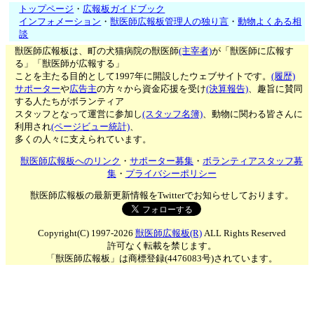
トップページ
・
広報板ガイドブック
インフォメーション
・
獣医師広報板管理人の独り言
・
動物よくある相
談
獣医師広報板は、町の犬猫病院の獣医師
(主宰者)
が「獣医師に広報す
る」「獣医師が広報する」
ことを主たる目的として1997年に開設したウェブサイトです。
(履歴)
サポーター
や
広告主
の方々から資金応援を受け
(決算報告)
、趣旨に賛同
する人たちがボランティア
スタッフとなって運営に参加し
(スタッフ名簿)
、動物に関わる皆さんに
利用され
(ページビュー統計)
、
多くの人々に支えられています。
獣医師広報板へのリンク
・
サポーター募集
・
ボランティアスタッフ募
集
・
プライバシーポリシー
獣医師広報板の最新更新情報をTwitterでお知らせしております。
Copyright(C) 1997-2026
獣医師広報板(R)
ALL Rights Reserved
許可なく転載を禁じます。
「獣医師広報板」は商標登録(4476083号)されています。