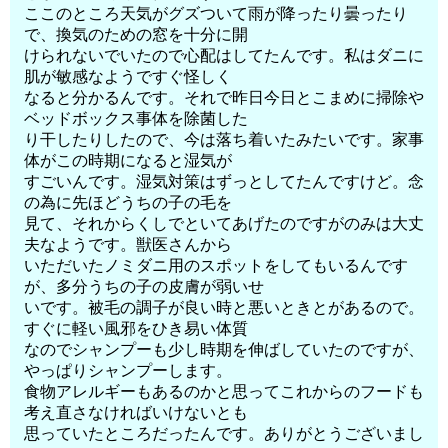
ここのところ天気がグズついて雨が降ったり曇ったり
で、換気のための窓を十分に開
けられないでいたので心配はしてたんです。私はダニに
肌が敏感なようですぐ怪しく
なると分かるんです。それで昨日今日とこまめに掃除や
ベッドボックス事体を除菌した
り干したりしたので、今は落ち着いたみたいです。家事
体がこの時期になると湿気が
すごいんです。湿気対策はずっとしてたんですけど。念
の為に先ほどうちの子の毛を
見て、それからくしでといてあげたのですがのみは大丈
夫なようです。獣医さんから
いただいたノミダニ用のスポットをしてもいるんです
が、多分うちの子の皮膚が弱いせ
いです。被毛の調子が良い時と悪いときとがあるので。
すぐに軽い風邪をひき易い体質
なのでシャンプーも少し時期を伸ばしていたのですが、
やっぱりシャンプーします。
食物アレルギーもあるのかと思ってこれからのフードも
考え直さなければいけないとも
思っていたところだったんです。ありがとうございまし