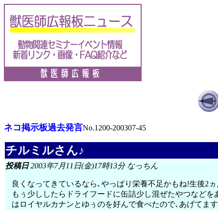
ネコ掲示板過去発言
No.1200-200307-45
チルミルさん♪
投稿日
2003年7月11日(金)17時13分 なっちん
良くなってきているなら､やっぱり栄養不足かもね!生後2
もぅ少ししたらドライフードに缶詰少し混ぜたやつなどを
はロイヤルカナンとゆぅのを好んで食べたので､あげてます