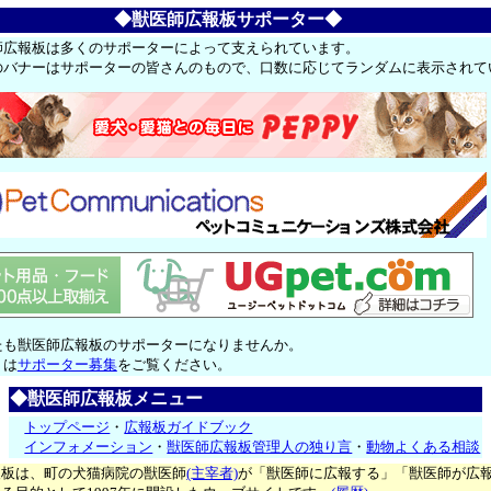
◆獣医師広報板サポーター◆
師広報板は多くのサポーターによって支えられています。
のバナーはサポーターの皆さんのもので、口数に応じてランダムに表示されて
たも獣医師広報板のサポーターになりませんか。
くは
サポーター募集
をご覧ください。
◆獣医師広報板メニュー
トップページ
・
広報板ガイドブック
インフォメーション
・
獣医師広報板管理人の独り言
・
動物よくある相談
報板は、町の犬猫病院の獣医師
(主宰者)
が「獣医師に広報する」「獣医師が広