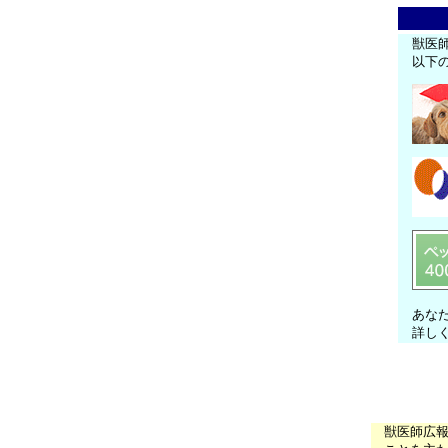
獣医
以下
あな
詳し
獣医師広