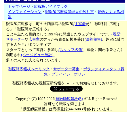
トップページ
・
広報板ガイドブック
インフォメーション
・
獣医師広報板管理人の独り言
・
動物よくある相
談
獣医師広報板は、町の犬猫病院の獣医師
(主宰者)
が「獣医師に広報す
る」「獣医師が広報する」
ことを主たる目的として1997年に開設したウェブサイトです。
(履歴)
サポーター
や
広告主
の方々から資金応援を受け
(決算報告)
、趣旨に賛同
する人たちがボランティア
スタッフとなって運営に参加し
(スタッフ名簿)
、動物に関わる皆さんに
利用され
(ページビュー統計)
、
多くの人々に支えられています。
獣医師広報板へのリンク
・
サポーター募集
・
ボランティアスタッフ募
集
・
プライバシーポリシー
獣医師広報板の最新更新情報をTwitterでお知らせしております。
Copyright(C) 1997-2026
獣医師広報板(R)
ALL Rights Reserved
許可なく転載を禁じます。
「獣医師広報板」は商標登録(4476083号)されています。