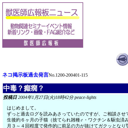
ネコ掲示板過去発言
No.1200-200401-115
中毒？癲癇？
投稿日
2004年1月27日(火)18時42分 peace-lights
はじめまして。
ずっと過去ログを読みあさっていたのですが、ご相談させ
生後約６ヶ月の子猫（捨てられ雑種♂・ワクチン＆駆虫済
月３～４回程度で発作的に前足の力が抜けてガクッとなり