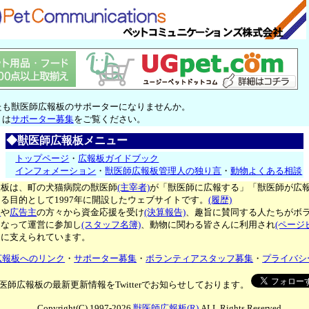
たも獣医師広報板のサポーターになりませんか。
くは
サポーター募集
をご覧ください。
◆獣医師広報板メニュー
トップページ
・
広報板ガイドブック
インフォメーション
・
獣医師広報板管理人の独り言
・
動物よくある相談
報板は、町の犬猫病院の獣医師
(主宰者)
が「獣医師に広報する」「獣医師が広
る目的として1997年に開設したウェブサイトです。
(履歴)
ー
や
広告主
の方々から資金応援を受け
(決算報告)
、趣旨に賛同する人たちがボ
となって運営に参加し
(スタッフ名簿)
、動物に関わる皆さんに利用され
(ページ
々に支えられています。
広報板へのリンク
・
サポーター募集
・
ボランティアスタッフ募集
・
プライバシ
医師広報板の最新更新情報をTwitterでお知らせしております。
Copyright(C) 1997-2026
獣医師広報板(R)
ALL Rights Reserved