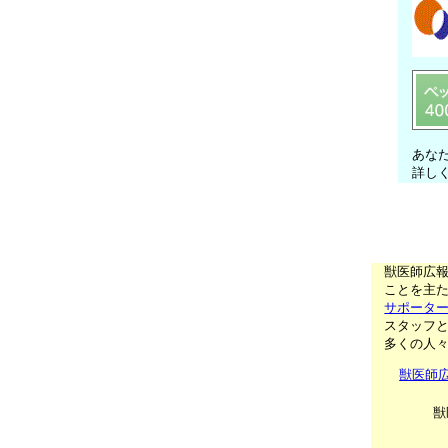
あな
詳し
獣医師広
ことを主た
サポータ
スタッフ
多くの人
獣医師
獣