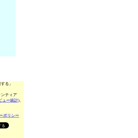
報する」
ランティア
ビュー統計)
、
ーポリシー