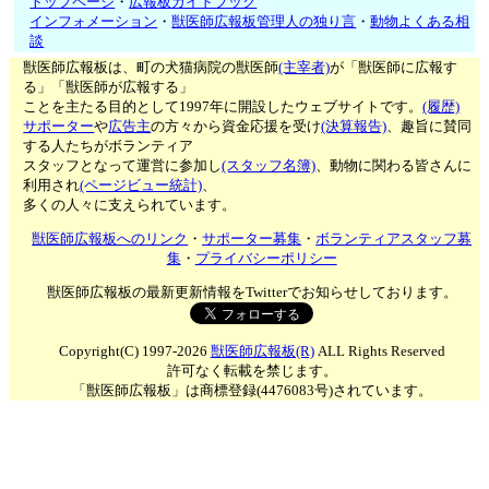
トップページ
・
広報板ガイドブック
インフォメーション
・
獣医師広報板管理人の独り言
・
動物よくある相
談
獣医師広報板は、町の犬猫病院の獣医師
(主宰者)
が「獣医師に広報す
る」「獣医師が広報する」
ことを主たる目的として1997年に開設したウェブサイトです。
(履歴)
サポーター
や
広告主
の方々から資金応援を受け
(決算報告)
、趣旨に賛同
する人たちがボランティア
スタッフとなって運営に参加し
(スタッフ名簿)
、動物に関わる皆さんに
利用され
(ページビュー統計)
、
多くの人々に支えられています。
獣医師広報板へのリンク
・
サポーター募集
・
ボランティアスタッフ募
集
・
プライバシーポリシー
獣医師広報板の最新更新情報をTwitterでお知らせしております。
Copyright(C) 1997-2026
獣医師広報板(R)
ALL Rights Reserved
許可なく転載を禁じます。
「獣医師広報板」は商標登録(4476083号)されています。