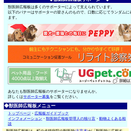
獣医師広報板は多くのサポーターによって支えられています。
以下のバナーはサポーターの皆さんのもので、口数に応じてランダムに
ます。
あなたも獣医師広報板のサポーターになりませんか。
詳しくは
サポーター募集
をご覧ください。
◆獣医師広報板メニュー
トップページ
・
広報板ガイドブック
インフォメーション
・
獣医師広報板管理人の独り言
・
動物よくある相
談
獣医師広報板は、町の犬猫病院の獣医師
(主宰者)
が「獣医師に広報す