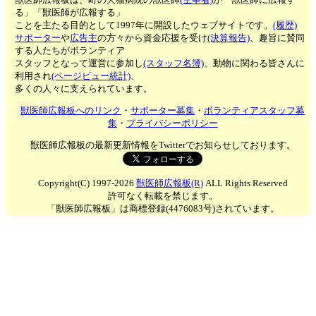
る」「獣医師が広報する」
ことを主たる目的として1997年に開設したウェブサイトです。
(履歴)
サポーター
や
広告主
の方々から資金応援を受け
(決算報告)
、趣旨に賛同
する人たちがボランティア
スタッフとなって運営に参加し
(スタッフ名簿)
、動物に関わる皆さんに
利用され
(ページビュー統計)
、
多くの人々に支えられています。
獣医師広報板へのリンク
・
サポーター募集
・
ボランティアスタッフ募
集
・
プライバシーポリシー
獣医師広報板の最新更新情報をTwitterでお知らせしております。
Copyright(C) 1997-2026
獣医師広報板(R)
ALL Rights Reserved
許可なく転載を禁じます。
「獣医師広報板」は商標登録(4476083号)されています。