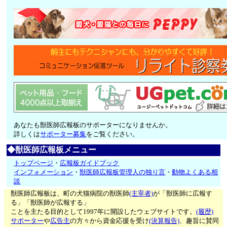
あなたも獣医師広報板のサポーターになりませんか。
詳しくは
サポーター募集
をご覧ください。
◆獣医師広報板メニュー
トップページ
・
広報板ガイドブック
インフォメーション
・
獣医師広報板管理人の独り言
・
動物よくある相
談
獣医師広報板は、町の犬猫病院の獣医師
(主宰者)
が「獣医師に広報す
る」「獣医師が広報する」
ことを主たる目的として1997年に開設したウェブサイトです。
(履歴)
サポーター
や
広告主
の方々から資金応援を受け
(決算報告)
、趣旨に賛同