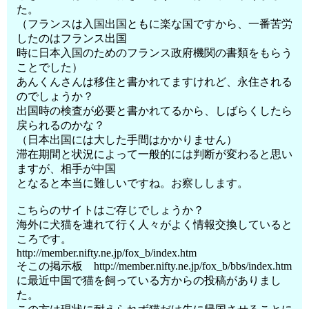
た。
（フランスは入国出国ともに楽な国ですから、一番苦労
したのはフランス出国
時に日本入国のためのフランス政府機関の書類をもらう
ことでした）
あんくんさんは移住と書かれてますけれど、永住される
のでしょうか？
出国時の検査が必要と書かれてるから、しばらくしたら
戻られるのかな？
（日本出国には大した手間はかかりません）
滞在期間と状況によって一般的には判断が変わると思い
ますが、相手が中国
となると本当に難しいですね。お察しします。
こちらのサイトはご存じでしょうか？
海外に犬猫を連れて行く人々がよく情報交換していると
ころです。
http://member.nifty.ne.jp/fox_b/index.htm
そこの掲示板 http://member.nifty.ne.jp/fox_b/bbs/index.htm
に最近中国で猫を飼っている方からの投稿がありまし
た。