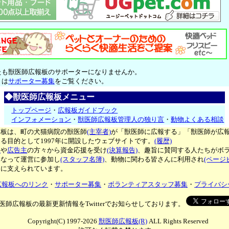
たも獣医師広報板のサポーターになりませんか。
くは
サポーター募集
をご覧ください。
◆獣医師広報板メニュー
トップページ
・
広報板ガイドブック
インフォメーション
・
獣医師広報板管理人の独り言
・
動物よくある相談
報板は、町の犬猫病院の獣医師
(主宰者)
が「獣医師に広報する」「獣医師が広
る目的として1997年に開設したウェブサイトです。
(履歴)
ー
や
広告主
の方々から資金応援を受け
(決算報告)
、趣旨に賛同する人たちがボ
となって運営に参加し
(スタッフ名簿)
、動物に関わる皆さんに利用され
(ページ
々に支えられています。
広報板へのリンク
・
サポーター募集
・
ボランティアスタッフ募集
・
プライバシ
医師広報板の最新更新情報をTwitterでお知らせしております。
Copyright(C) 1997-2026
獣医師広報板(R)
ALL Rights Reserved