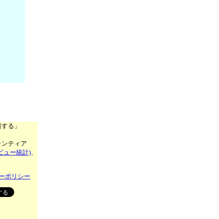
報する」
ランティア
ビュー統計)
、
ーポリシー