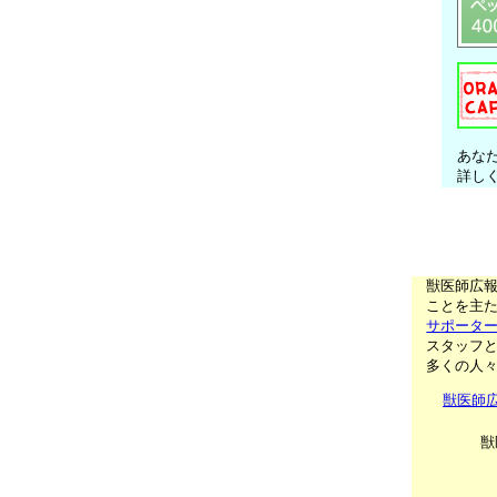
あな
詳し
獣医師広
ことを主た
サポータ
スタッフ
多くの人
獣医師
獣