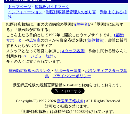
トップページ
・
広報板ガイドブック
インフォメーション
・
獣医師広報板管理人の独り言
・
動物よくある相
談
獣医師広報板は、町の犬猫病院の獣医師
(主宰者)
が「獣医師に広報す
る」「獣医師が広報する」
ことを主たる目的として1997年に開設したウェブサイトです。
(履歴)
サポーター
や
広告主
の方々から資金応援を受け
(決算報告)
、趣旨に賛同
する人たちがボランティア
スタッフとなって運営に参加し
(スタッフ名簿)
、動物に関わる皆さんに
利用され
(ページビュー統計)
、
多くの人々に支えられています。
獣医師広報板へのリンク
・
サポーター募集
・
ボランティアスタッフ募
集
・
プライバシーポリシー
獣医師広報板の最新更新情報をTwitterでお知らせしております。
Copyright(C) 1997-2026
獣医師広報板(R)
ALL Rights Reserved
許可なく転載を禁じます。
「獣医師広報板」は商標登録(4476083号)されています。