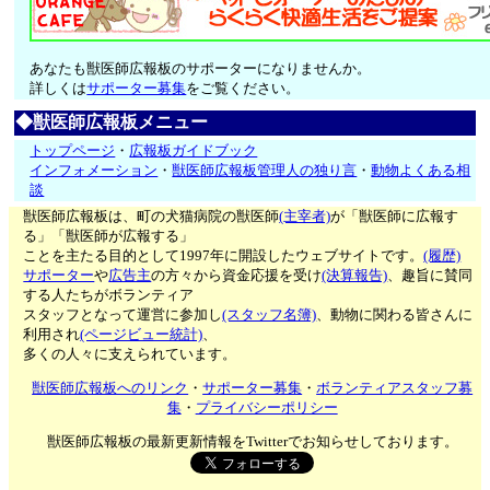
あなたも獣医師広報板のサポーターになりませんか。
詳しくは
サポーター募集
をご覧ください。
◆獣医師広報板メニュー
トップページ
・
広報板ガイドブック
インフォメーション
・
獣医師広報板管理人の独り言
・
動物よくある相
談
獣医師広報板は、町の犬猫病院の獣医師
(主宰者)
が「獣医師に広報す
る」「獣医師が広報する」
ことを主たる目的として1997年に開設したウェブサイトです。
(履歴)
サポーター
や
広告主
の方々から資金応援を受け
(決算報告)
、趣旨に賛同
する人たちがボランティア
スタッフとなって運営に参加し
(スタッフ名簿)
、動物に関わる皆さんに
利用され
(ページビュー統計)
、
多くの人々に支えられています。
獣医師広報板へのリンク
・
サポーター募集
・
ボランティアスタッフ募
集
・
プライバシーポリシー
獣医師広報板の最新更新情報をTwitterでお知らせしております。