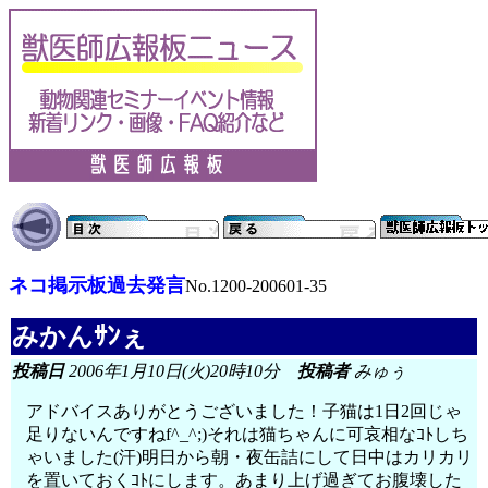
ネコ掲示板過去発言
No.1200-200601-35
みかんｻﾝぇ
投稿日
2006年1月10日(火)20時10分
投稿者
みゅぅ
アドバイスありがとうございました！子猫は1日2回じゃ
足りないんですねf^_^;)それは猫ちゃんに可哀相なｺﾄしち
ゃいました(汗)明日から朝・夜缶詰にして日中はカリカリ
を置いておくｺﾄにします。あまり上げ過ぎてお腹壊した