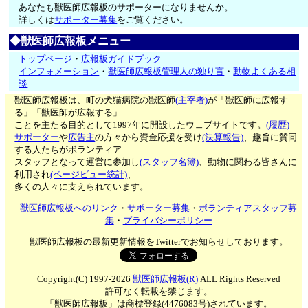
あなたも獣医師広報板のサポーターになりませんか。
詳しくは
サポーター募集
をご覧ください。
◆獣医師広報板メニュー
トップページ
・
広報板ガイドブック
インフォメーション
・
獣医師広報板管理人の独り言
・
動物よくある相
談
獣医師広報板は、町の犬猫病院の獣医師
(主宰者)
が「獣医師に広報す
る」「獣医師が広報する」
ことを主たる目的として1997年に開設したウェブサイトです。
(履歴)
サポーター
や
広告主
の方々から資金応援を受け
(決算報告)
、趣旨に賛同
する人たちがボランティア
スタッフとなって運営に参加し
(スタッフ名簿)
、動物に関わる皆さんに
利用され
(ページビュー統計)
、
多くの人々に支えられています。
獣医師広報板へのリンク
・
サポーター募集
・
ボランティアスタッフ募
集
・
プライバシーポリシー
獣医師広報板の最新更新情報をTwitterでお知らせしております。
Copyright(C) 1997-2026
獣医師広報板(R)
ALL Rights Reserved
許可なく転載を禁じます。
「獣医師広報板」は商標登録(4476083号)されています。