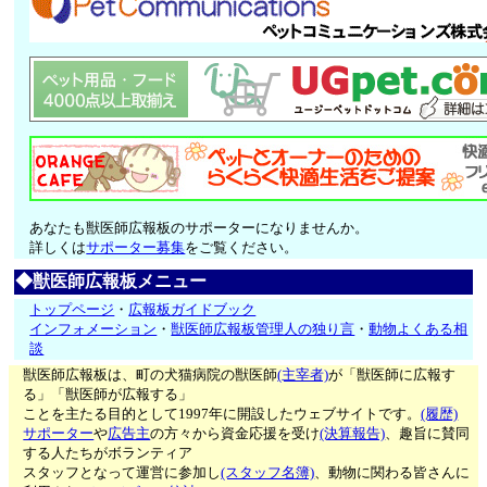
あなたも獣医師広報板のサポーターになりませんか。
詳しくは
サポーター募集
をご覧ください。
◆獣医師広報板メニュー
トップページ
・
広報板ガイドブック
インフォメーション
・
獣医師広報板管理人の独り言
・
動物よくある相
談
獣医師広報板は、町の犬猫病院の獣医師
(主宰者)
が「獣医師に広報す
る」「獣医師が広報する」
ことを主たる目的として1997年に開設したウェブサイトです。
(履歴)
サポーター
や
広告主
の方々から資金応援を受け
(決算報告)
、趣旨に賛同
する人たちがボランティア
スタッフとなって運営に参加し
(スタッフ名簿)
、動物に関わる皆さんに