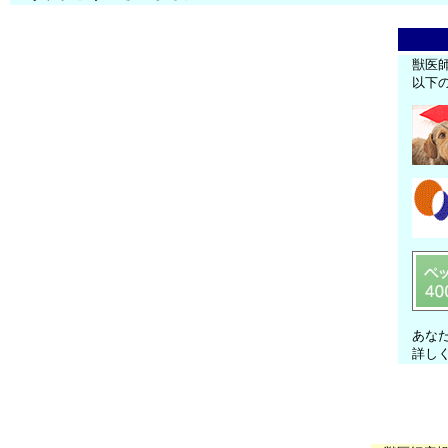
獣医
以下
あな
詳し