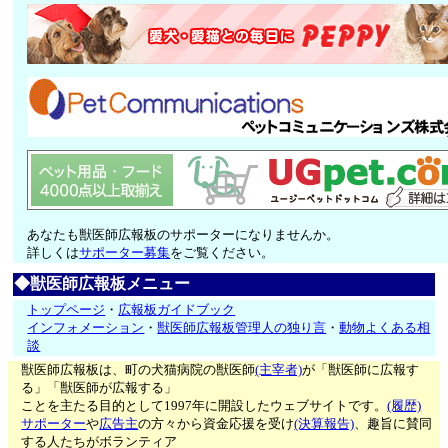
あなたも獣医師広報板のサポーターになりませんか。
詳しくは
サポーター募集
をご覧ください。
◆獣医師広報板メニュー
トップページ
・
広報板ガイドブック
インフォメーション
・
獣医師広報板管理人の独り言
・
動物よくある相
談
獣医師広報板は、町の犬猫病院の獣医師
(主宰者)
が「獣医師に広報す
る」「獣医師が広報する」
ことを主たる目的として1997年に開設したウェブサイトです。
(履歴)
サポーター
や
広告主
の方々から資金応援を受け
(決算報告)
、趣旨に賛同
する人たちがボランティア