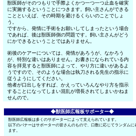
獣医師がそのつもりで手際よくかつ一つ一つ止血を確実
に実施するということにつきます。飼い主さんができる
ことといえば、その時期を避けるくらいのことでしょ
う。
ですから、発情に手術をお願いしてしまったという場合
であれば、後は獣医師側の問題です。飼い主さんがどう
にかできるということではありません。
術後のケアーについては、発情があろうが、なかろう
が、特別な違いはありません。お書きになられている内
容を拝見すると獣医師によって、やり方に違いがあるよ
うですので、そのような場合は執刀される先生の指示に
従うようにしてください。
他者が口出しをすれば、かえっていろんなやり方を指示
することになってしまい混乱が増長されてしまいかねま
せんので。
◆獣医師広報板サポーター◆
獣医師広報板は多くのサポーターによって支えられています。
以下のバナーはサポーターの皆さんのもので、口数に応じてランダムに
ます。