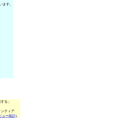
います。
報する」
ランティア
ビュー統計)
、