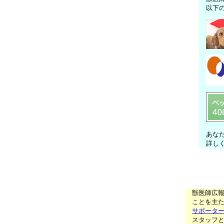
以下
あな
詳し
獣医師広
ことを主た
サポータ
スタッフ