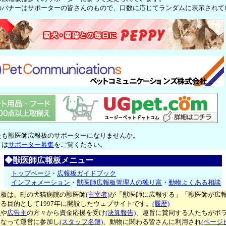
のバナーはサポーターの皆さんのもので、口数に応じてランダムに表示されて
たも獣医師広報板のサポーターになりませんか。
くは
サポーター募集
をご覧ください。
◆獣医師広報板メニュー
トップページ
・
広報板ガイドブック
インフォメーション
・
獣医師広報板管理人の独り言
・
動物よくある相談
報板は、町の犬猫病院の獣医師
(主宰者)
が「獣医師に広報する」「獣医師が広
る目的として1997年に開設したウェブサイトです。
(履歴)
ー
や
広告主
の方々から資金応援を受け
(決算報告)
、趣旨に賛同する人たちがボ
となって運営に参加し
(スタッフ名簿)
、動物に関わる皆さんに利用され
(ページ