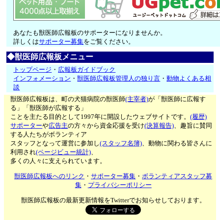
あなたも獣医師広報板のサポーターになりませんか。
詳しくは
サポーター募集
をご覧ください。
◆獣医師広報板メニュー
トップページ
・
広報板ガイドブック
インフォメーション
・
獣医師広報板管理人の独り言
・
動物よくある相
談
獣医師広報板は、町の犬猫病院の獣医師
(主宰者)
が「獣医師に広報す
る」「獣医師が広報する」
ことを主たる目的として1997年に開設したウェブサイトです。
(履歴)
サポーター
や
広告主
の方々から資金応援を受け
(決算報告)
、趣旨に賛同
する人たちがボランティア
スタッフとなって運営に参加し
(スタッフ名簿)
、動物に関わる皆さんに
利用され
(ページビュー統計)
、
多くの人々に支えられています。
獣医師広報板へのリンク
・
サポーター募集
・
ボランティアスタッフ募
集
・
プライバシーポリシー
獣医師広報板の最新更新情報をTwitterでお知らせしております。