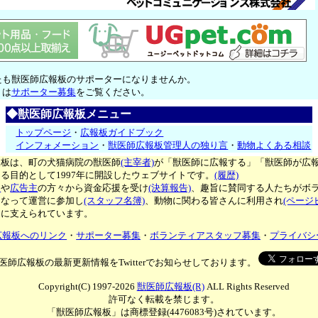
たも獣医師広報板のサポーターになりませんか。
くは
サポーター募集
をご覧ください。
◆獣医師広報板メニュー
トップページ
・
広報板ガイドブック
インフォメーション
・
獣医師広報板管理人の独り言
・
動物よくある相談
報板は、町の犬猫病院の獣医師
(主宰者)
が「獣医師に広報する」「獣医師が広
る目的として1997年に開設したウェブサイトです。
(履歴)
ー
や
広告主
の方々から資金応援を受け
(決算報告)
、趣旨に賛同する人たちがボ
となって運営に参加し
(スタッフ名簿)
、動物に関わる皆さんに利用され
(ページ
々に支えられています。
広報板へのリンク
・
サポーター募集
・
ボランティアスタッフ募集
・
プライバシ
医師広報板の最新更新情報をTwitterでお知らせしております。
Copyright(C) 1997-2026
獣医師広報板(R)
ALL Rights Reserved
許可なく転載を禁じます。
「獣医師広報板」は商標登録(4476083号)されています。