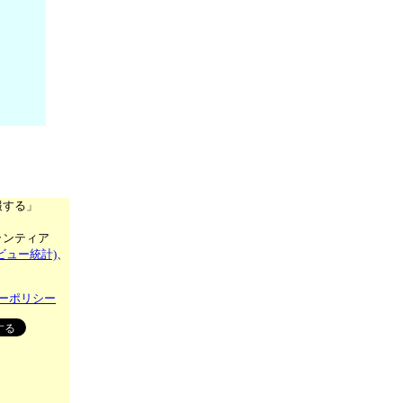
報する」
ランティア
ビュー統計)
、
ーポリシー