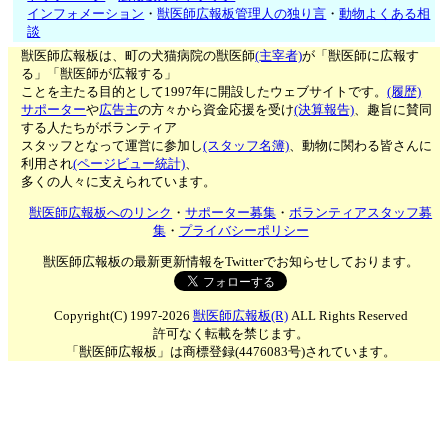
インフォメーション
・
獣医師広報板管理人の独り言
・
動物よくある相
談
獣医師広報板は、町の犬猫病院の獣医師
(主宰者)
が「獣医師に広報す
る」「獣医師が広報する」
ことを主たる目的として1997年に開設したウェブサイトです。
(履歴)
サポーター
や
広告主
の方々から資金応援を受け
(決算報告)
、趣旨に賛同
する人たちがボランティア
スタッフとなって運営に参加し
(スタッフ名簿)
、動物に関わる皆さんに
利用され
(ページビュー統計)
、
多くの人々に支えられています。
獣医師広報板へのリンク
・
サポーター募集
・
ボランティアスタッフ募
集
・
プライバシーポリシー
獣医師広報板の最新更新情報をTwitterでお知らせしております。
Copyright(C) 1997-2026
獣医師広報板(R)
ALL Rights Reserved
許可なく転載を禁じます。
「獣医師広報板」は商標登録(4476083号)されています。