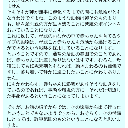
ません。
そもそもが卵が無事に孵化するまでの間にも危険がとも
なうわけですよね。このような動物は卵そのものより
も、卵を産む親の方が生き残ることに繁殖のポイントを
おいていることになります。
これに反して、母親のおなかの中で赤ちゃんを育てるタ
イプの動物は、母親ごと赤ちゃんも危険から逃げること
ができるという戦略を採用していることになります。
ということですので、通常の活動の範囲でのことであれ
ば、赤ちゃんには差し障りはないはずです。むろん、母
猫にしても妊娠末期ともなれば、動きまわるのも難儀で
すし、落ち着いて静かに過ごしたいことにかわりありま
せん。
にもかかわらず、赤ちゃんに影響がありそうな動きをし
ているのであれば、事態や環境の方に それだけ切迫し
た事象があるということになってしまいます。
ですが、お話の様子からでは、その環境から出て行った
ということでもないようですから、おそらく、その母猫
にとっては、許容範囲のものということになると思いま
すよ。