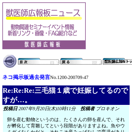
ネコ掲示板過去発言
No.1200-200709-47
Re:Re:Re:三毛猫１歳で妊娠してるので
すが…。
投稿日
2007年9月20日(木)10時11分
投稿者
プロキオン
卵を産む動物というのは、たくさんの卵を産んで、それ
が孵化して育雛してという段階がありますよね。魚やウ
ミガメなんかだと、それこそ産みっぱなしで育児があり