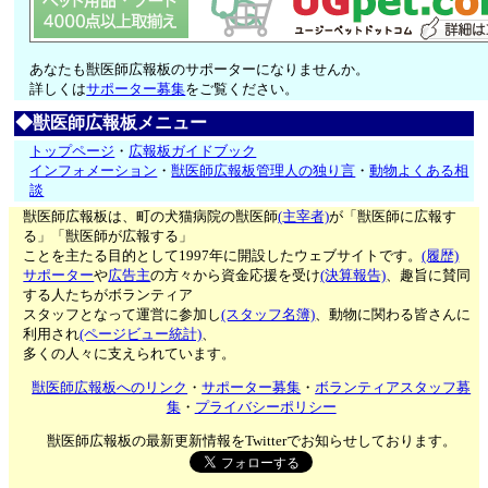
あなたも獣医師広報板のサポーターになりませんか。
詳しくは
サポーター募集
をご覧ください。
◆獣医師広報板メニュー
トップページ
・
広報板ガイドブック
インフォメーション
・
獣医師広報板管理人の独り言
・
動物よくある相
談
獣医師広報板は、町の犬猫病院の獣医師
(主宰者)
が「獣医師に広報す
る」「獣医師が広報する」
ことを主たる目的として1997年に開設したウェブサイトです。
(履歴)
サポーター
や
広告主
の方々から資金応援を受け
(決算報告)
、趣旨に賛同
する人たちがボランティア
スタッフとなって運営に参加し
(スタッフ名簿)
、動物に関わる皆さんに
利用され
(ページビュー統計)
、
多くの人々に支えられています。
獣医師広報板へのリンク
・
サポーター募集
・
ボランティアスタッフ募
集
・
プライバシーポリシー
獣医師広報板の最新更新情報をTwitterでお知らせしております。