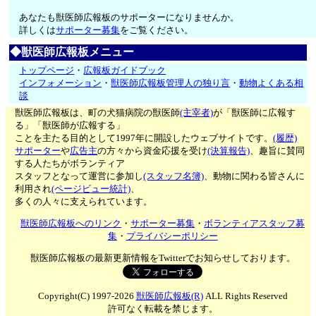
あなたも獣医師広報板のサポーターになりませんか。
詳しくは
サポーター募集
をご覧ください。
◆獣医師広報板メニュー
トップページ
・
広報板ガイドブック
インフォメーション
・
獣医師広報板管理人の独り言
・
動物よくある相
談
獣医師広報板は、町の犬猫病院の獣医師
(主宰者)
が「獣医師に広報す
る」「獣医師が広報する」
ことを主たる目的として1997年に開設したウェブサイトです。
(履歴)
サポーター
や
広告主
の方々から資金応援を受け
(決算報告)
、趣旨に賛同
する人たちがボランティア
スタッフとなって運営に参加し
(スタッフ名簿)
、動物に関わる皆さんに
利用され
(ページビュー統計)
、
多くの人々に支えられています。
獣医師広報板へのリンク
・
サポーター募集
・
ボランティアスタッフ募
集
・
プライバシーポリシー
獣医師広報板の最新更新情報をTwitterでお知らせしております。
Copyright(C) 1997-2026
獣医師広報板(R)
ALL Rights Reserved
許可なく転載を禁じます。