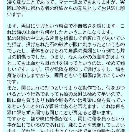
凄く変なことであって、マナー違反でもありますが、実
際に診療に携わる者の経験からの意見としてお見逃し願
います。
まず、両目にケガという時点で不自然さを感じます。こ
れは猫の正面から何かしたということになります。
私の経験の中にある片目を損傷して角膜に孔があいてい
た猫は、投げられた石の破片が眼に刺さったというもの
でしたし、液体をかけられて角膜の糜爛という例でも片
目の損傷っでした。つまり、なんらかの危害を加えよう
としても正面から眼だけを狙ってというのは、極めて難
しいです。まず、猫が危険を察知して逃げますし、猫も
身をかわしますから、両目ともいう損傷は受けにくいの
です。
また、同じように打つというような動作でも、何をぶつ
けるという行為であっても瞼の反射は極めて早いので、
眼に傷を負うよりも瞼や額あるいは鼻梁に傷を負ってい
るということの方が普通であると言えます。これは何も
猫に限らず人間でも同じことが言えると思います。
ですから、額や瞼に外傷がなく、両目に傷を負うという
事が生じているのであれば、嫌なことを想像してしまい
ます。それは、あまり大きくない物で至近距離から直接