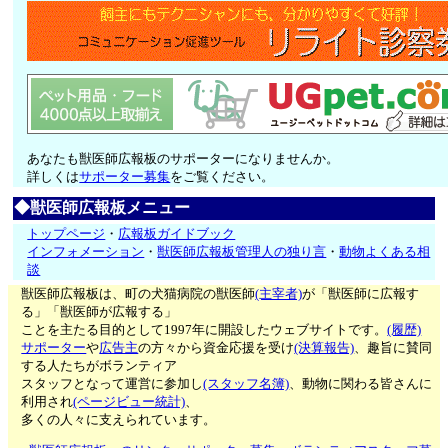
あなたも獣医師広報板のサポーターになりませんか。
詳しくは
サポーター募集
をご覧ください。
◆獣医師広報板メニュー
トップページ
・
広報板ガイドブック
インフォメーション
・
獣医師広報板管理人の独り言
・
動物よくある相
談
獣医師広報板は、町の犬猫病院の獣医師
(主宰者)
が「獣医師に広報す
る」「獣医師が広報する」
ことを主たる目的として1997年に開設したウェブサイトです。
(履歴)
サポーター
や
広告主
の方々から資金応援を受け
(決算報告)
、趣旨に賛同
する人たちがボランティア
スタッフとなって運営に参加し
(スタッフ名簿)
、動物に関わる皆さんに
利用され
(ページビュー統計)
、
多くの人々に支えられています。