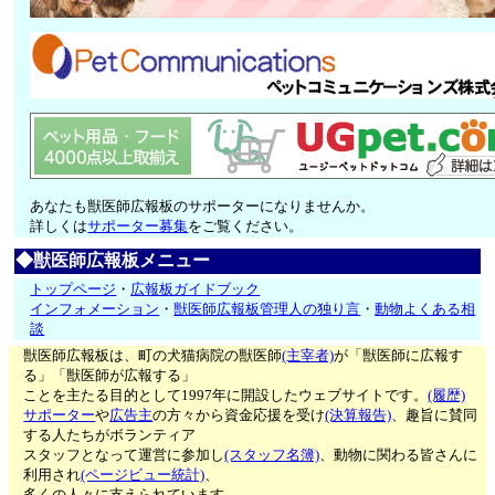
あなたも獣医師広報板のサポーターになりませんか。
詳しくは
サポーター募集
をご覧ください。
◆獣医師広報板メニュー
トップページ
・
広報板ガイドブック
インフォメーション
・
獣医師広報板管理人の独り言
・
動物よくある相
談
獣医師広報板は、町の犬猫病院の獣医師
(主宰者)
が「獣医師に広報す
る」「獣医師が広報する」
ことを主たる目的として1997年に開設したウェブサイトです。
(履歴)
サポーター
や
広告主
の方々から資金応援を受け
(決算報告)
、趣旨に賛同
する人たちがボランティア
スタッフとなって運営に参加し
(スタッフ名簿)
、動物に関わる皆さんに
利用され
(ページビュー統計)
、
多くの人々に支えられています。