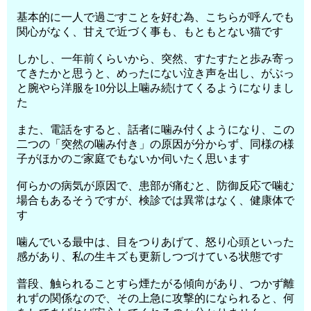
基本的に一人で過ごすことを好む為、こちらが呼んでも
関心がなく、甘えで近づく事も、もともとない猫です
しかし、一年前くらいから、突然、すたすたと歩み寄っ
てきたかと思うと、めったにない泣き声を出し、がぶっ
と腕やら洋服を10分以上噛み続けてくるようになりまし
た
また、電話をすると、話者に噛み付くようになり、この
二つの「突然の噛み付き」の原因が分からず、同様の様
子がほかのご家庭でもないか伺いたく思います
何らかの病気が原因で、患部が痛むと、防御反応で噛む
場合もあるそうですが、検診では異常はなく、健康体で
す
噛んでいる最中は、目をつりあげて、怒り心頭といった
感があり、私の生キズも更新しつづけている状態です
普段、触られることすら煙たがる傾向があり、つかず離
れずの関係なので、その上急に攻撃的になられると、何