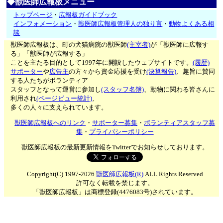
◆獣医師広報板メニュー
トップページ
・
広報板ガイドブック
インフォメーション
・
獣医師広報板管理人の独り言
・
動物よくある相
談
獣医師広報板は、町の犬猫病院の獣医師
(主宰者)
が「獣医師に広報す
る」「獣医師が広報する」
ことを主たる目的として1997年に開設したウェブサイトです。
(履歴)
サポーター
や
広告主
の方々から資金応援を受け
(決算報告)
、趣旨に賛同
する人たちがボランティア
スタッフとなって運営に参加し
(スタッフ名簿)
、動物に関わる皆さんに
利用され
(ページビュー統計)
、
多くの人々に支えられています。
獣医師広報板へのリンク
・
サポーター募集
・
ボランティアスタッフ募
集
・
プライバシーポリシー
獣医師広報板の最新更新情報をTwitterでお知らせしております。
Copyright(C) 1997-2026
獣医師広報板(R)
ALL Rights Reserved
許可なく転載を禁じます。
「獣医師広報板」は商標登録(4476083号)されています。