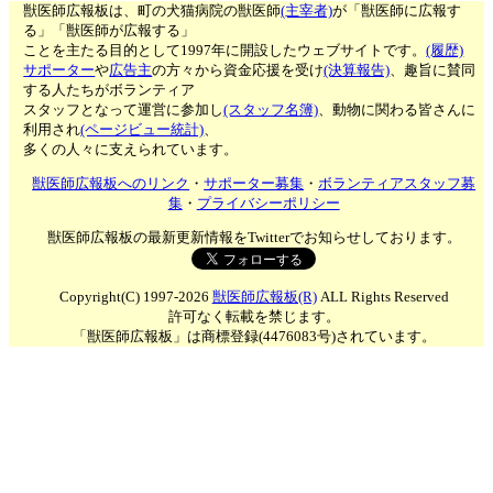
獣医師広報板は、町の犬猫病院の獣医師
(主宰者)
が「獣医師に広報す
る」「獣医師が広報する」
ことを主たる目的として1997年に開設したウェブサイトです。
(履歴)
サポーター
や
広告主
の方々から資金応援を受け
(決算報告)
、趣旨に賛同
する人たちがボランティア
スタッフとなって運営に参加し
(スタッフ名簿)
、動物に関わる皆さんに
利用され
(ページビュー統計)
、
多くの人々に支えられています。
獣医師広報板へのリンク
・
サポーター募集
・
ボランティアスタッフ募
集
・
プライバシーポリシー
獣医師広報板の最新更新情報をTwitterでお知らせしております。
Copyright(C) 1997-2026
獣医師広報板(R)
ALL Rights Reserved
許可なく転載を禁じます。
「獣医師広報板」は商標登録(4476083号)されています。