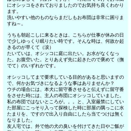
にオシッコをされておりましたのでお気持ち良くわかり
ます。
洗いやすい他のものならまだしもお布団は非常に困りま
すね～。
うちも朝起こしに来るときは、こちらが仕事が休みの日
で少しゆっくり眠りたい時です。そんな時は、何故か起
きるのが早くて（涙）
たいていは、オシッコに庭に出たい。お水がなくなっ
た。お腹空いた。とりあえず先に起きたので褒めて（撫
でて）のいずれかです。
オシッコしてまで要求している目的があると思いますの
で、何かお気づきになるような事はありませんか？
ウチの場合には、本犬に留守番させると伝えずに留守番
をさせた時には、主人の布団にオシッコしていました。
私の布団ではないところが。。。と、入室厳禁にしてい
た部屋にこっそり入って探検した時に部屋の隅っこに水
たまりを、ですので出入り自由にしたら当てつけは無く
なりました。
友人宅では、外で他の犬の臭いを付けてきた日やご飯が