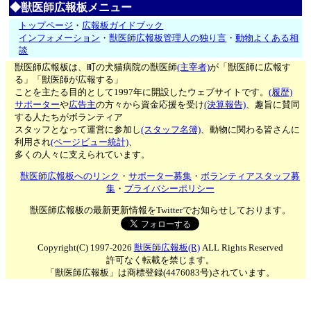
◆獣医師広報板メニュー
トップページ
・
広報板ガイドブック
インフォメーション
・
獣医師広報板管理人の独り言
・
動物よくある相
談
獣医師広報板は、町の犬猫病院の獣医師
(主宰者)
が「獣医師に広報す
る」「獣医師が広報する」
ことを主たる目的として1997年に開設したウェブサイトです。
(履歴)
サポーター
や
広告主
の方々から資金応援を受け
(決算報告)
、趣旨に賛同
する人たちがボランティア
スタッフとなって運営に参加し
(スタッフ名簿)
、動物に関わる皆さんに
利用され
(ページビュー統計)
、
多くの人々に支えられています。
獣医師広報板へのリンク
・
サポーター募集
・
ボランティアスタッフ募
集
・
プライバシーポリシー
獣医師広報板の最新更新情報をTwitterでお知らせしております。
Copyright(C) 1997-2026
獣医師広報板(R)
ALL Rights Reserved
許可なく転載を禁じます。
「獣医師広報板」は商標登録(4476083号)されています。