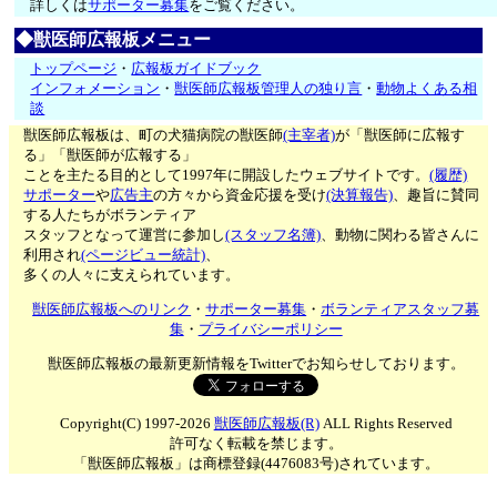
詳しくは
サポーター募集
をご覧ください。
◆獣医師広報板メニュー
トップページ
・
広報板ガイドブック
インフォメーション
・
獣医師広報板管理人の独り言
・
動物よくある相
談
獣医師広報板は、町の犬猫病院の獣医師
(主宰者)
が「獣医師に広報す
る」「獣医師が広報する」
ことを主たる目的として1997年に開設したウェブサイトです。
(履歴)
サポーター
や
広告主
の方々から資金応援を受け
(決算報告)
、趣旨に賛同
する人たちがボランティア
スタッフとなって運営に参加し
(スタッフ名簿)
、動物に関わる皆さんに
利用され
(ページビュー統計)
、
多くの人々に支えられています。
獣医師広報板へのリンク
・
サポーター募集
・
ボランティアスタッフ募
集
・
プライバシーポリシー
獣医師広報板の最新更新情報をTwitterでお知らせしております。
Copyright(C) 1997-2026
獣医師広報板(R)
ALL Rights Reserved
許可なく転載を禁じます。
「獣医師広報板」は商標登録(4476083号)されています。