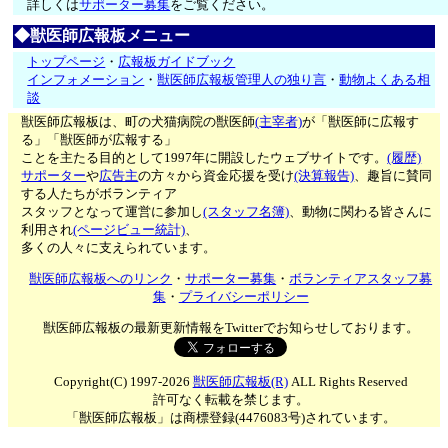
詳しくは
サポーター募集
をご覧ください。
◆獣医師広報板メニュー
トップページ
・
広報板ガイドブック
インフォメーション
・
獣医師広報板管理人の独り言
・
動物よくある相
談
獣医師広報板は、町の犬猫病院の獣医師
(主宰者)
が「獣医師に広報す
る」「獣医師が広報する」
ことを主たる目的として1997年に開設したウェブサイトです。
(履歴)
サポーター
や
広告主
の方々から資金応援を受け
(決算報告)
、趣旨に賛同
する人たちがボランティア
スタッフとなって運営に参加し
(スタッフ名簿)
、動物に関わる皆さんに
利用され
(ページビュー統計)
、
多くの人々に支えられています。
獣医師広報板へのリンク
・
サポーター募集
・
ボランティアスタッフ募
集
・
プライバシーポリシー
獣医師広報板の最新更新情報をTwitterでお知らせしております。
Copyright(C) 1997-2026
獣医師広報板(R)
ALL Rights Reserved
許可なく転載を禁じます。
「獣医師広報板」は商標登録(4476083号)されています。