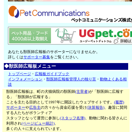
あなたも獣医師広報板のサポーターになりませんか。
詳しくは
サポーター募集
をご覧ください。
◆獣医師広報板メニュー
トップページ
・
広報板ガイドブック
インフォメーション
・
獣医師広報板管理人の独り言
・
動物よくある相
談
獣医師広報板は、町の犬猫病院の獣医師
(主宰者)
が「獣医師に広報す
る」「獣医師が広報する」
ことを主たる目的として1997年に開設したウェブサイトです。
(履歴)
サポーター
や
広告主
の方々から資金応援を受け
(決算報告)
、趣旨に賛同
する人たちがボランティア
スタッフとなって運営に参加し
(スタッフ名簿)
、動物に関わる皆さんに
利用され
(ページビュー統計)
、
多くの人々に支えられています。