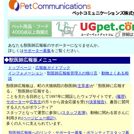
あなたも獣医師広報板のサポーターになりませんか。
詳しくは
サポーター募集
をご覧ください。
◆獣医師広報板メニュー
トップページ
・
広報板ガイドブック
インフォメーション
・
獣医師広報板管理人の独り言
・
動物よくある相
談
獣医師広報板は、町の犬猫病院の獣医師
(主宰者)
が「獣医師に広報す
る」「獣医師が広報する」
ことを主たる目的として1997年に開設したウェブサイトです。
(履歴)
サポーター
や
広告主
の方々から資金応援を受け
(決算報告)
、趣旨に賛同
する人たちがボランティア
スタッフとなって運営に参加し
(スタッフ名簿)
、動物に関わる皆さんに
利用され
(ページビュー統計)
、
多くの人々に支えられています。
獣医師広報板へのリンク
・
サポーター募集
・
ボランティアスタッフ募