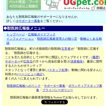
あなたも獣医師広報板のサポーターになりませんか。
詳しくは
サポーター募集
をご覧ください。
◆獣医師広報板メニュー
トップページ
・
広報板ガイドブック
インフォメーション
・
獣医師広報板管理人の独り言
・
動物よくある相
談
獣医師広報板は、町の犬猫病院の獣医師
(主宰者)
が「獣医師に広報す
る」「獣医師が広報する」
ことを主たる目的として1997年に開設したウェブサイトです。
(履歴)
サポーター
や
広告主
の方々から資金応援を受け
(決算報告)
、趣旨に賛同
する人たちがボランティア
スタッフとなって運営に参加し
(スタッフ名簿)
、動物に関わる皆さんに
利用され
(ページビュー統計)
、
多くの人々に支えられています。
獣医師広報板へのリンク
・
サポーター募集
・
ボランティアスタッフ募
集
・
プライバシーポリシー
獣医師広報板の最新更新情報をTwitterでお知らせしております。