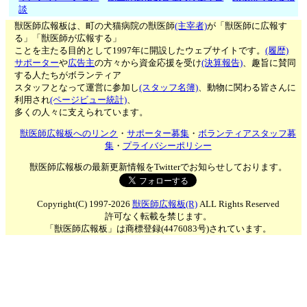
談
獣医師広報板は、町の犬猫病院の獣医師
(主宰者)
が「獣医師に広報す
る」「獣医師が広報する」
ことを主たる目的として1997年に開設したウェブサイトです。
(履歴)
サポーター
や
広告主
の方々から資金応援を受け
(決算報告)
、趣旨に賛同
する人たちがボランティア
スタッフとなって運営に参加し
(スタッフ名簿)
、動物に関わる皆さんに
利用され
(ページビュー統計)
、
多くの人々に支えられています。
獣医師広報板へのリンク
・
サポーター募集
・
ボランティアスタッフ募
集
・
プライバシーポリシー
獣医師広報板の最新更新情報をTwitterでお知らせしております。
Copyright(C) 1997-2026
獣医師広報板(R)
ALL Rights Reserved
許可なく転載を禁じます。
「獣医師広報板」は商標登録(4476083号)されています。