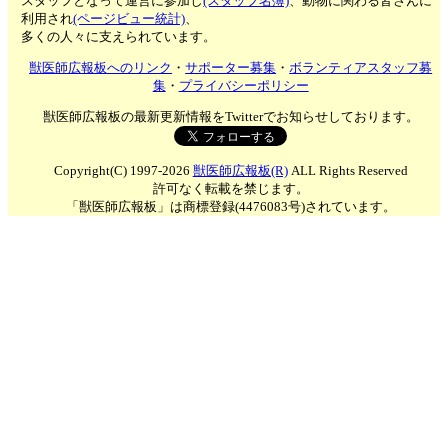
スタッフとなって運営に参加し
(スタッフ名簿)
、動物に関わる皆さんに
利用され
(ページビュー統計)
、
多くの人々に支えられています。
獣医師広報板へのリンク
・
サポーター募集
・
ボランティアスタッフ募
集
・
プライバシーポリシー
獣医師広報板の最新更新情報をTwitterでお知らせしております。
Copyright(C) 1997-2026
獣医師広報板(R)
ALL Rights Reserved
許可なく転載を禁じます。
「獣医師広報板」は商標登録(4476083号)されています。