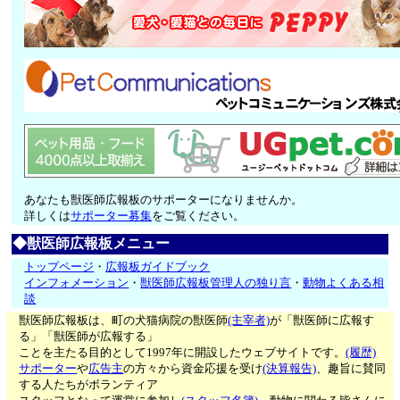
あなたも獣医師広報板のサポーターになりませんか。
詳しくは
サポーター募集
をご覧ください。
◆獣医師広報板メニュー
トップページ
・
広報板ガイドブック
インフォメーション
・
獣医師広報板管理人の独り言
・
動物よくある相
談
獣医師広報板は、町の犬猫病院の獣医師
(主宰者)
が「獣医師に広報す
る」「獣医師が広報する」
ことを主たる目的として1997年に開設したウェブサイトです。
(履歴)
サポーター
や
広告主
の方々から資金応援を受け
(決算報告)
、趣旨に賛同
する人たちがボランティア