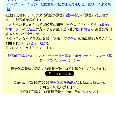
インフォメーション
・
獣医師広報板管理人の独り言
・
動物よくある相
談
獣医師広報板は、町の犬猫病院の獣医師
(主宰者)
が「獣医師に広報す
る」「獣医師が広報する」
ことを主たる目的として1997年に開設したウェブサイトです。
(履歴)
サポーター
や
広告主
の方々から資金応援を受け
(決算報告)
、趣旨に賛同
する人たちがボランティア
スタッフとなって運営に参加し
(スタッフ名簿)
、動物に関わる皆さんに
利用され
(ページビュー統計)
、
多くの人々に支えられています。
獣医師広報板へのリンク
・
サポーター募集
・
ボランティアスタッフ募
集
・
プライバシーポリシー
獣医師広報板の最新更新情報をTwitterでお知らせしております。
Copyright(C) 1997-2026
獣医師広報板(R)
ALL Rights Reserved
許可なく転載を禁じます。
「獣医師広報板」は商標登録(4476083号)されています。