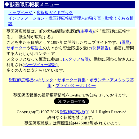
◆獣医師広報板メニュー
トップページ
・
広報板ガイドブック
インフォメーション
・
獣医師広報板管理人の独り言
・
動物よくある相
談
獣医師広報板は、町の犬猫病院の獣医師
(主宰者)
が「獣医師に広報す
る」「獣医師が広報する」
ことを主たる目的として1997年に開設したウェブサイトです。
(履歴)
サポーター
や
広告主
の方々から資金応援を受け
(決算報告)
、趣旨に賛同
する人たちがボランティア
スタッフとなって運営に参加し
(スタッフ名簿)
、動物に関わる皆さんに
利用され
(ページビュー統計)
、
多くの人々に支えられています。
獣医師広報板へのリンク
・
サポーター募集
・
ボランティアスタッフ募
集
・
プライバシーポリシー
獣医師広報板の最新更新情報をTwitterでお知らせしております。
Copyright(C) 1997-2026
獣医師広報板(R)
ALL Rights Reserved
許可なく転載を禁じます。
「獣医師広報板」は商標登録(4476083号)されています。