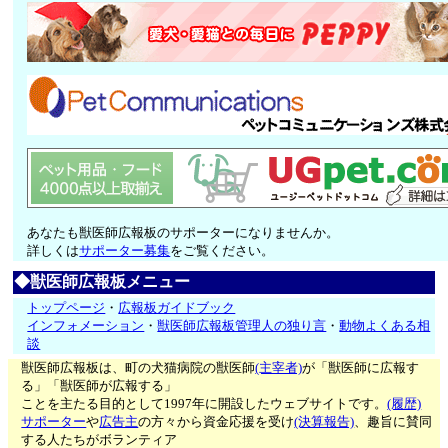
あなたも獣医師広報板のサポーターになりませんか。
詳しくは
サポーター募集
をご覧ください。
◆獣医師広報板メニュー
トップページ
・
広報板ガイドブック
インフォメーション
・
獣医師広報板管理人の独り言
・
動物よくある相
談
獣医師広報板は、町の犬猫病院の獣医師
(主宰者)
が「獣医師に広報す
る」「獣医師が広報する」
ことを主たる目的として1997年に開設したウェブサイトです。
(履歴)
サポーター
や
広告主
の方々から資金応援を受け
(決算報告)
、趣旨に賛同
する人たちがボランティア