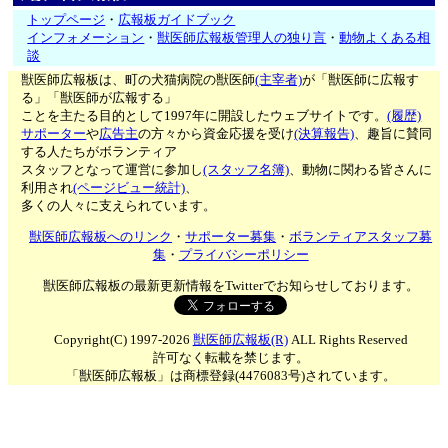
トップページ
・
広報板ガイドブック
インフォメーション
・
獣医師広報板管理人の独り言
・
動物よくある相
談
獣医師広報板は、町の犬猫病院の獣医師
(主宰者)
が「獣医師に広報す
る」「獣医師が広報する」
ことを主たる目的として1997年に開設したウェブサイトです。
(履歴)
サポーター
や
広告主
の方々から資金応援を受け
(決算報告)
、趣旨に賛同
する人たちがボランティア
スタッフとなって運営に参加し
(スタッフ名簿)
、動物に関わる皆さんに
利用され
(ページビュー統計)
、
多くの人々に支えられています。
獣医師広報板へのリンク
・
サポーター募集
・
ボランティアスタッフ募
集
・
プライバシーポリシー
獣医師広報板の最新更新情報をTwitterでお知らせしております。
Copyright(C) 1997-2026
獣医師広報板(R)
ALL Rights Reserved
許可なく転載を禁じます。
「獣医師広報板」は商標登録(4476083号)されています。